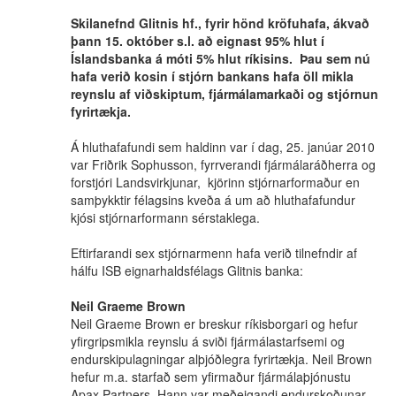
Skilanefnd Glitnis hf., fyrir hönd kröfuhafa, ákvað
þann 15. október s.l. að eignast 95% hlut í
Íslandsbanka á móti 5% hlut ríkisins. Þau sem nú
hafa verið kosin í stjórn bankans hafa öll mikla
reynslu af viðskiptum, fjármálamarkaði og stjórnun
fyrirtækja.
Á hluthafafundi sem haldinn var í dag, 25. janúar 2010
var Friðrik Sophusson, fyrrverandi fjármálaráðherra og
forstjóri Landsvirkjunar, kjörinn stjórnarformaður en
samþykktir félagsins kveða á um að hluthafafundur
kjósi stjórnarformann sérstaklega.
Eftirfarandi sex stjórnarmenn hafa verið tilnefndir af
hálfu ISB eignarhaldsfélags Glitnis banka:
Neil Graeme Brown
Neil Graeme Brown er breskur ríkisborgari og hefur
yfirgripsmikla reynslu á sviði fjármálastarfsemi og
endurskipulagningar alþjóðlegra fyrirtækja. Neil Brown
hefur m.a. starfað sem yfirmaður fjármálaþjónustu
Apax Partners. Hann var meðeigandi endurskoðunar