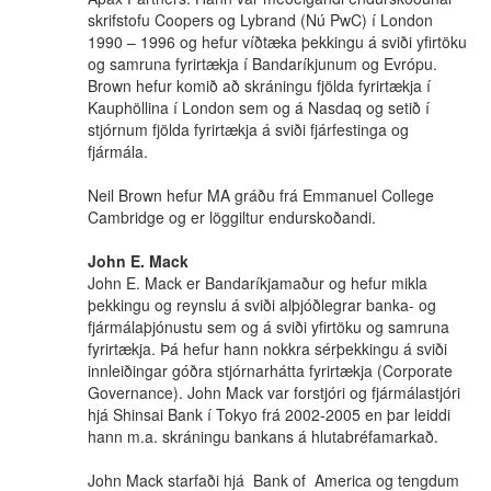
skrifstofu Coopers og Lybrand (Nú PwC) í London
1990 – 1996 og hefur víðtæka þekkingu á sviði yfirtöku
og samruna fyrirtækja í Bandaríkjunum og Evrópu.
Brown hefur komið að skráningu fjölda fyrirtækja í
Kauphöllina í London sem og á Nasdaq og setið í
stjórnum fjölda fyrirtækja á sviði fjárfestinga og
fjármála.
Neil Brown hefur MA gráðu frá Emmanuel College
Cambridge og er löggiltur endurskoðandi.
John E. Mack
John E. Mack er Bandaríkjamaður og hefur mikla
þekkingu og reynslu á sviði alþjóðlegrar banka- og
fjármálaþjónustu sem og á sviði yfirtöku og samruna
fyrirtækja. Þá hefur hann nokkra sérþekkingu á sviði
innleiðingar góðra stjórnarhátta fyrirtækja (Corporate
Governance). John Mack var forstjóri og fjármálastjóri
hjá Shinsai Bank í Tokyo frá 2002-2005 en þar leiddi
hann m.a. skráningu bankans á hlutabréfamarkað.
John Mack starfaði hjá Bank of America og tengdum