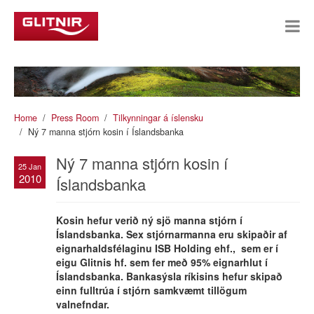
Home
Press Room
Tilkynningar á íslensku
Ný 7 manna stjórn kosin í Íslandsbanka
Ný 7 manna stjórn kosin í
25 Jan
2010
Íslandsbanka
Kosin hefur verið ný sjö manna stjórn í
Íslandsbanka. Sex stjórnarmanna eru skipaðir af
eignarhaldsfélaginu ISB Holding ehf., sem er í
eigu Glitnis hf. sem fer með 95% eignarhlut í
Íslandsbanka. Bankasýsla ríkisins hefur skipað
einn fulltrúa í stjórn samkvæmt tillögum
valnefndar.