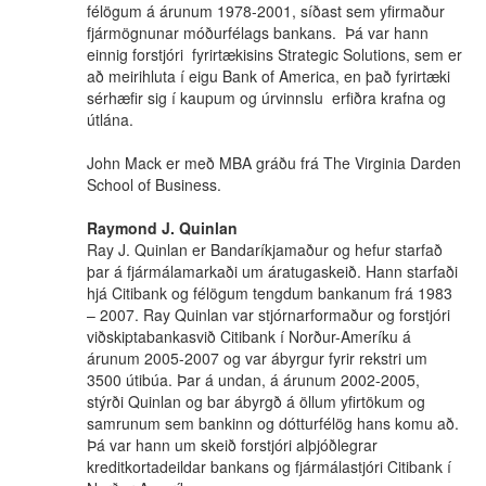
félögum á árunum 1978-2001, síðast sem yfirmaður
fjármögnunar móðurfélags bankans. Þá var hann
einnig forstjóri fyrirtækisins Strategic Solutions, sem er
að meirihluta í eigu Bank of America, en það fyrirtæki
sérhæfir sig í kaupum og úrvinnslu erfiðra krafna og
útlána.
John Mack er með MBA gráðu frá The Virginia Darden
School of Business.
Raymond J. Quinlan
Ray J. Quinlan er Bandaríkjamaður og hefur starfað
þar á fjármálamarkaði um áratugaskeið. Hann starfaði
hjá Citibank og félögum tengdum bankanum frá 1983
– 2007. Ray Quinlan var stjórnarformaður og forstjóri
viðskiptabankasvið Citibank í Norður-Ameríku á
árunum 2005-2007 og var ábyrgur fyrir rekstri um
3500 útibúa. Þar á undan, á árunum 2002-2005,
stýrði Quinlan og bar ábyrgð á öllum yfirtökum og
samrunum sem bankinn og dótturfélög hans komu að.
Þá var hann um skeið forstjóri alþjóðlegrar
kreditkortadeildar bankans og fjármálastjóri Citibank í