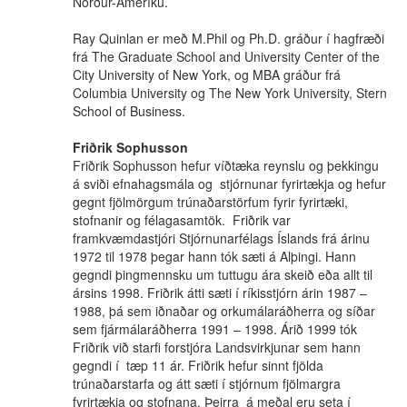
Norður-Ameríku.
Ray Quinlan er með M.Phil og Ph.D. gráður í hagfræði
frá The Graduate School and University Center of the
City University of New York, og MBA gráður frá
Columbia University og The New York University, Stern
School of Business.
Friðrik Sophusson
Friðrik Sophusson hefur víðtæka reynslu og þekkingu
á sviði efnahagsmála og stjórnunar fyrirtækja og hefur
gegnt fjölmörgum trúnaðarstörfum fyrir fyrirtæki,
stofnanir og félagasamtök. Friðrik var
framkvæmdastjóri Stjórnunarfélags Íslands frá árinu
1972 til 1978 þegar hann tók sæti á Alþingi. Hann
gegndi þingmennsku um tuttugu ára skeið eða allt til
ársins 1998. Friðrik átti sæti í ríkisstjórn árin 1987 –
1988, þá sem iðnaðar og orkumálaráðherra og síðar
sem fjármálaráðherra 1991 – 1998. Árið 1999 tók
Friðrik við starfi forstjóra Landsvirkjunar sem hann
gegndi í tæp 11 ár. Friðrik hefur sinnt fjölda
trúnaðarstarfa og átt sæti í stjórnum fjölmargra
fyrirtækja og stofnana. Þeirra á meðal eru seta í