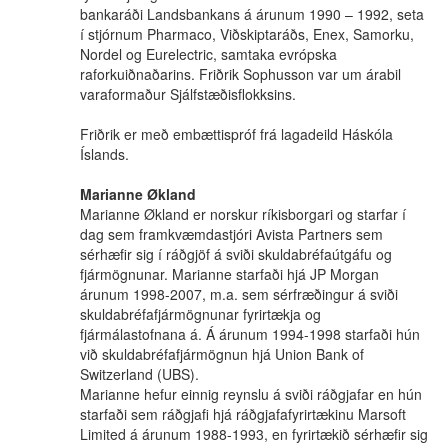
bankaráði Landsbankans á árunum 1990 – 1992, seta
í stjórnum Pharmaco, Viðskiptaráðs, Enex, Samorku,
Nordel og Eurelectric, samtaka evrópska
raforkuiðnaðarins. Friðrik Sophusson var um árabil
varaformaður Sjálfstæðisflokksins.
Friðrik er með embættispróf frá lagadeild Háskóla
Íslands.
Marianne Økland
Marianne Økland er norskur ríkisborgari og starfar í
dag sem framkvæmdastjóri Avista Partners sem
sérhæfir sig í ráðgjöf á sviði skuldabréfaútgáfu og
fjármögnunar. Marianne starfaði hjá JP Morgan
árunum 1998-2007, m.a. sem sérfræðingur á sviði
skuldabréfafjármögnunar fyrirtækja og
fjármálastofnana á. Á árunum 1994-1998 starfaði hún
við skuldabréfafjármögnun hjá Union Bank of
Switzerland (UBS).
Marianne hefur einnig reynslu á sviði ráðgjafar en hún
starfaði sem ráðgjafi hjá ráðgjafafyrirtækinu Marsoft
Limited á árunum 1988-1993, en fyrirtækið sérhæfir sig