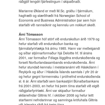
ráðgjöf tengdri fjárfestingum í skipaiðnaði.
Marianne Økland er með M.Sc. gráðu í fjármálum,
hagfræði og stærðfræði frá Norwegian School of
Economis and Business Administration þar sem hún
starfaði við rannsóknir og kennslu um nokkurt skeið.
Árni Tómasson
Árni Tómasson hóf störf við endurskoðun árið 1979 og
hefur starfað við endurskoðun banka og
fjármálafyrirtækja frá árinu 1985. Hann var meðeigandi
og síðar stjórnarformaður hjá Deloitte hf. til ársins
2001, var formaður Félags löggiltra endurskoðenda og
forseti Norðurlandasambands endurskoðenda. Árni
hefur stundað kennslu í meistaranámi við Háskólann í
Reykjvík og áður í Háskóla Íslands samtals í yfir 20 ár
og hefur gegnt formennsku í prófnefnd endurskoðenda
sl. 6 ár. Árni starfaði sem bankastjóri Búnaðarbankans
frá 2001-2003, en hefur frá þeim tíma starfað við eigið
ráðgjafarfyrirtæki. Árni var skipaður formaður
skilanefndar Glitnis hf. í október 2008 og hefur leitt
starfsemi nefndarinnar og samninga kröfuhafa Glitnis
við íslenska ríkið frá þeim tíma.