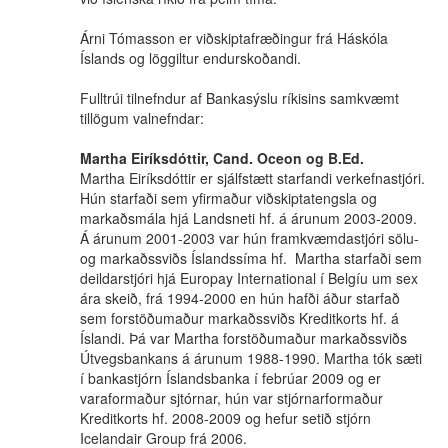
Árni Tómasson er viðskiptafræðingur frá Háskóla
Íslands og löggiltur endurskoðandi.
Fulltrúi tilnefndur af Bankasýslu ríkisins samkvæmt
tillögum valnefndar:
Martha Eiríksdóttir, Cand. Oceon og B.Ed.
Martha Eiríksdóttir er sjálfstætt starfandi verkefnastjóri.
Hún starfaði sem yfirmaður viðskiptatengsla og
markaðsmála hjá Landsneti hf. á árunum 2003-2009.
Á árunum 2001-2003 var hún framkvæmdastjóri sölu-
og markaðssviðs Íslandssíma hf. Martha starfaði sem
deildarstjóri hjá Europay International í Belgíu um sex
ára skeið, frá 1994-2000 en hún hafði áður starfað
sem forstöðumaður markaðssviðs Kreditkorts hf. á
Íslandi. Þá var Martha forstöðumaður markaðssviðs
Útvegsbankans á árunum 1988-1990. Martha tók sæti
í bankastjórn Íslandsbanka í febrúar 2009 og er
varaformaður sjtórnar, hún var stjórnarformaður
Kreditkorts hf. 2008-2009 og hefur setið stjórn
Icelandair Group frá 2006.