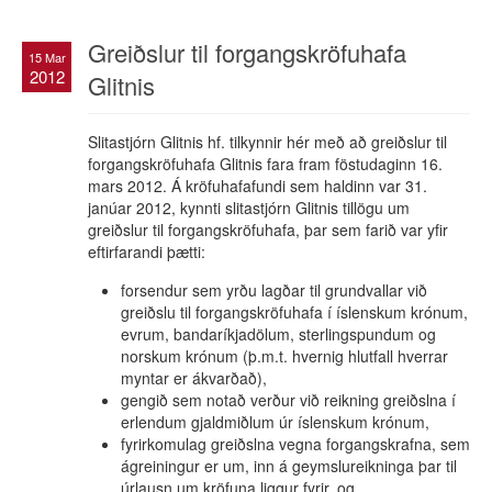
Greiðslur til forgangskröfuhafa
15 Mar
2012
Glitnis
Slitastjórn Glitnis hf. tilkynnir hér með að greiðslur til
forgangskröfuhafa Glitnis fara fram föstudaginn 16.
mars 2012. Á kröfuhafafundi sem haldinn var 31.
janúar 2012, kynnti slitastjórn Glitnis tillögu um
greiðslur til forgangskröfuhafa, þar sem farið var yfir
eftirfarandi þætti:
forsendur sem yrðu lagðar til grundvallar við
greiðslu til forgangskröfuhafa í íslenskum krónum,
evrum, bandaríkjadölum, sterlingspundum og
norskum krónum (þ.m.t. hvernig hlutfall hverrar
myntar er ákvarðað),
gengið sem notað verður við reikning greiðslna í
erlendum gjaldmiðlum úr íslenskum krónum,
fyrirkomulag greiðslna vegna forgangskrafna, sem
ágreiningur er um, inn á geymslureikninga þar til
úrlausn um kröfuna liggur fyrir, og