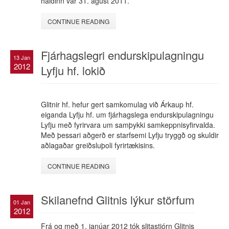
haldinn var 31. ágúst 2011.
CONTINUE READING
Fjárhagslegri endurskipulagningu
13 Jan
2012
Lyfju hf. lokið
Glitnir hf. hefur gert samkomulag við Árkaup hf.
eiganda Lyfju hf. um fjárhagslega endurskipulagningu
Lyfju með fyrirvara um samþykki samkeppnisyfirvalda.
Með þessari aðgerð er starfsemi Lyfju tryggð og skuldir
aðlagaðar greiðsluþoli fyrirtækisins.
CONTINUE READING
Skilanefnd Glitnis lýkur störfum
01 Jan
2012
Frá og með 1. janúar 2012 tók slitastjórn Glitnis