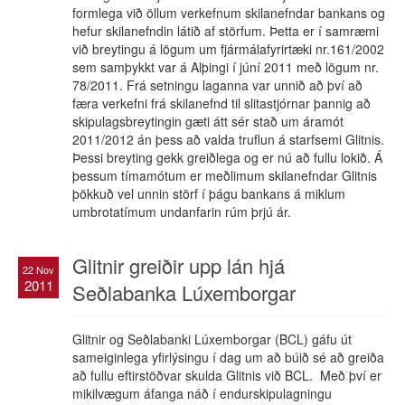
formlega við öllum verkefnum skilanefndar bankans og
hefur skilanefndin látið af störfum. Þetta er í samræmi
við breytingu á lögum um fjármálafyrirtæki nr.161/2002
sem samþykkt var á Alþingi í júní 2011 með lögum nr.
78/2011. Frá setningu laganna var unnið að því að
færa verkefni frá skilanefnd til slitastjórnar þannig að
skipulagsbreytingin gæti átt sér stað um áramót
2011/2012 án þess að valda truflun á starfsemi Glitnis.
Þessi breyting gekk greiðlega og er nú að fullu lokið. Á
þessum tímamótum er meðlimum skilanefndar Glitnis
þökkuð vel unnin störf í þágu bankans á miklum
umbrotatímum undanfarin rúm þrjú ár.
Glitnir greiðir upp lán hjá
22 Nov
2011
Seðlabanka Lúxemborgar
Glitnir og Seðlabanki Lúxemborgar (BCL) gáfu út
sameiginlega yfirlýsingu í dag um að búið sé að greiða
að fullu eftirstöðvar skulda Glitnis við BCL. Með því er
mikilvægum áfanga náð í endurskipulagningu