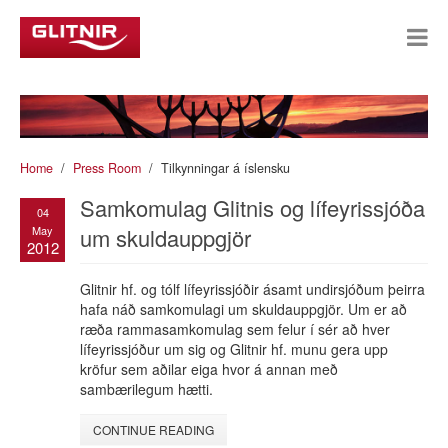
Home
Press Room
Tilkynningar á íslensku
Samkomulag Glitnis og lífeyrissjóða
04
May
um skuldauppgjör
2012
Glitnir hf. og tólf lífeyrissjóðir ásamt undirsjóðum þeirra
hafa náð samkomulagi um skuldauppgjör. Um er að
ræða rammasamkomulag sem felur í sér að hver
lífeyrissjóður um sig og Glitnir hf. munu gera upp
kröfur sem aðilar eiga hvor á annan með
sambærilegum hætti.
CONTINUE READING