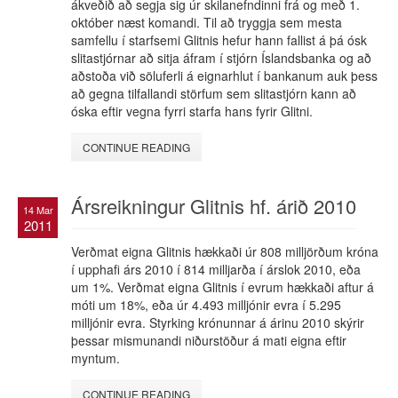
ákveðið að segja sig úr skilanefndinni frá og með 1.
október næst komandi. Til að tryggja sem mesta
samfellu í starfsemi Glitnis hefur hann fallist á þá ósk
slitastjórnar að sitja áfram í stjórn Íslandsbanka og að
aðstoða við söluferli á eignarhlut í bankanum auk þess
að gegna tilfallandi störfum sem slitastjórn kann að
óska eftir vegna fyrri starfa hans fyrir Glitni.
CONTINUE READING
Ársreikningur Glitnis hf. árið 2010
14 Mar
2011
Verðmat eigna Glitnis hækkaði úr 808 milljörðum króna
í upphafi árs 2010 í 814 milljarða í árslok 2010, eða
um 1%. Verðmat eigna Glitnis í evrum hækkaði aftur á
móti um 18%, eða úr 4.493 milljónir evra í 5.295
milljónir evra. Styrking krónunnar á árinu 2010 skýrir
þessar mismunandi niðurstöður á mati eigna eftir
myntum.
CONTINUE READING