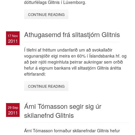
dótturfélags Glitnis í Lúxemborg.
CONTINUE READING
Athugasemd frá slitastjórn Glitnis
17 Nov
2011
Í tilefni af fréttum undanfarið um að svokallaðir
vogunarsjóðir eigi meira en 60% í Íslandsbanka hf. og
að þeir njóti meginhluta þeirrar aukningar sem orðið
hefur á eignum bankans vill slitastjórn Glitnis árétta
eftirfarandi:
CONTINUE READING
Árni Tómasson segir sig úr
29 Sep
2011
skilanefnd Glitnis
Árni Tómasson formaður skilanefndar Glitnis hefur