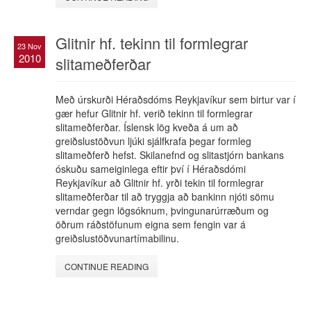
Glitnir hf. tekinn til formlegrar
23 Nov
2010
slitameðferðar
Með úrskurði Héraðsdóms Reykjavíkur sem birtur var í
gær hefur Glitnir hf. verið tekinn til formlegrar
slitameðferðar. Íslensk lög kveða á um að
greiðslustöðvun ljúki sjálfkrafa þegar formleg
slitameðferð hefst. Skilanefnd og slitastjórn bankans
óskuðu sameiginlega eftir því í Héraðsdómi
Reykjavíkur að Glitnir hf. yrði tekin til formlegrar
slitameðferðar til að tryggja að bankinn njóti sömu
verndar gegn lögsóknum, þvingunarúrræðum og
öðrum ráðstöfunum eigna sem fengin var á
greiðslustöðvunartímabilinu.
CONTINUE READING