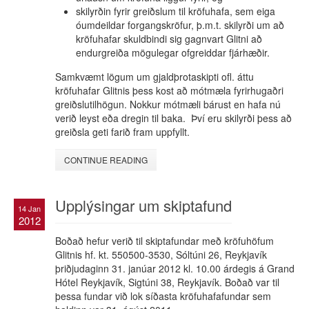
skilyrðin fyrir greiðslum til kröfuhafa, sem eiga
óumdeildar forgangskröfur, þ.m.t. skilyrði um að
kröfuhafar skuldbindi sig gagnvart Glitni að
endurgreiða mögulegar ofgreiddar fjárhæðir.
Samkvæmt lögum um gjaldþrotaskipti ofl. áttu
kröfuhafar Glitnis þess kost að mótmæla fyrirhugaðri
greiðslutilhögun. Nokkur mótmæli bárust en hafa nú
verið leyst eða dregin til baka. Því eru skilyrði þess að
greiðsla geti farið fram uppfyllt.
CONTINUE READING
Upplýsingar um skiptafund
14 Jan
2012
Boðað hefur verið til skiptafundar með kröfuhöfum
Glitnis hf. kt. 550500-3530, Sóltúni 26, Reykjavík
þriðjudaginn 31. janúar 2012 kl. 10.00 árdegis á Grand
Hótel Reykjavík, Sigtúni 38, Reykjavík. Boðað var til
þessa fundar við lok síðasta kröfuhafafundar sem