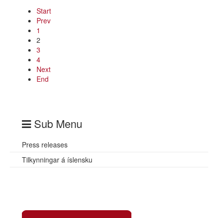
Start
Prev
1
2
3
4
Next
End
Sub Menu
Press releases
Tilkynningar á íslensku